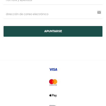
mail
APUNTARSE