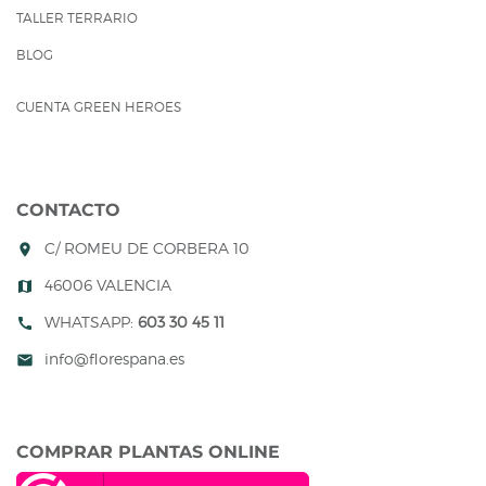
TALLER TERRARIO
BLOG
CUENTA GREEN HEROES
CONTACTO
C/ ROMEU DE CORBERA 10
room
46006 VALENCIA
map
WHATSAPP:
603 30 45 11
call
info@florespana.es
mail
COMPRAR PLANTAS ONLINE