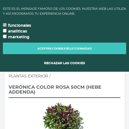
✔ ALTAS TEMPERATURAS: LOS PLAZOS DE PROCESAMIENTO Y
ESTE ES EL MENSAJE FAMOSO DE LOS COOKIES. NUESTRA WEB LAS UTILIZA
ENVÍO DE PEDIDOS CAMBIAN PARA MANTENER LA CALIDAD DE
Y ASÍ MEJORAMOS TU EXPERIENCIA ONLINE.
TUS PLANTAS.
funcionales
0
language
search
person
local_grocery_store
arrow_drop_down
TU IDIOMA
analíticas
marketing
TOGG
NAVI
ACEPTAR COOKIES SELECCIONADAS
RECHAZAR LAS COOKIES
PLANTAS EXTERIOR
/
VERÓNICA COLOR ROSA 50CM (HEBE
ADDENDA)