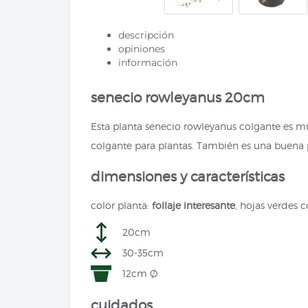
descripción
opiniones
información
senecio rowleyanus 20cm
Esta planta senecio rowleyanus colgante es mu
colgante para plantas. También es una buena p
dimensiones y características
color planta:
follaje interesante
, hojas verdes 
20cm
30-35cm
12cm Ø
cuidados