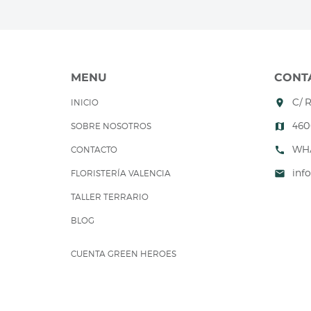
MENU
CONT
C/ 
INICIO
room
460
SOBRE NOSOTROS
map
WH
CONTACTO
call
inf
FLORISTERÍA VALENCIA
mail
TALLER TERRARIO
BLOG
CUENTA GREEN HEROES