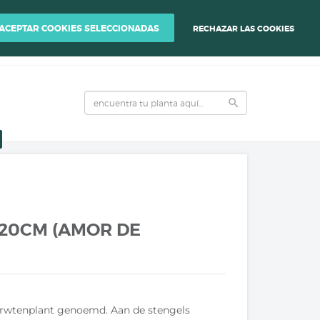
ENER LA CALIDAD DE TUS PLANTAS.
ACEPTAR COOKIES SELECCIONADAS
RECHAZAR LAS COOKIES
0
person
local_grocery_store
INICIAR SESIÓN
VER CARRITO DE COMPRA
search
20CM (AMOR DE
erwtenplant genoemd. Aan de stengels