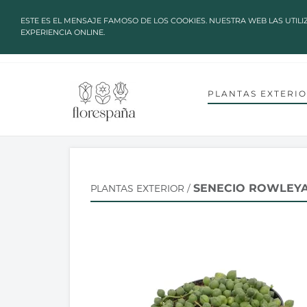
✔ ALTAS TEMPERATURAS: LOS P
ESTE ES EL MENSAJE FAMOSO DE LOS COOKIES. NUESTRA WEB LAS UTILI
EXPERIENCIA ONLINE.
language
arrow_drop_down
TU IDIOMA
INICIO
SOBRE NOSOTROS
C
CUENTA GREEN HEROES
PLANTAS EXTERI
SENECIO ROWLEYA
PLANTAS EXTERIOR
/