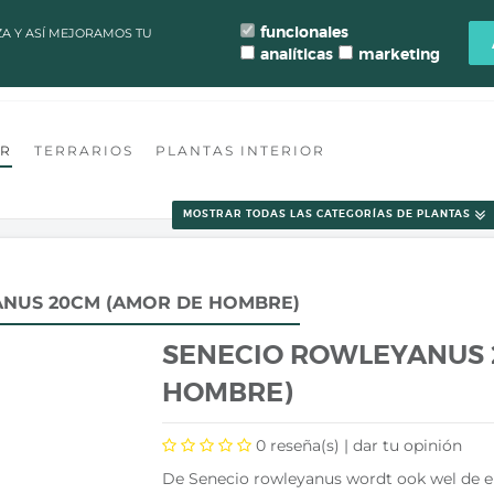
LAZOS DE PROCESAMIENTO Y ENVÍO DE PEDIDOS CAMBIAN PARA MANT
funcionales
ZA Y ASÍ MEJORAMOS TU
analíticas
marketing
ONTACTO
FLORISTERÍA VALENCIA
TALLER TERRARIO
BLOG
OR
TERRARIOS
PLANTAS INTERIOR
MOSTRAR TODAS LAS CATEGORÍAS DE PLANTAS
NUS 20CM (AMOR DE HOMBRE)
SENECIO ROWLEYANUS 
HOMBRE)
0
reseña(s) |
dar tu opinión
De Senecio rowleyanus wordt ook wel de 