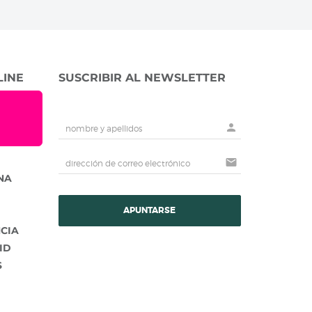
LINE
SUSCRIBIR AL NEWSLETTER
person
mail
NA
APUNTARSE
NCIA
ID
S