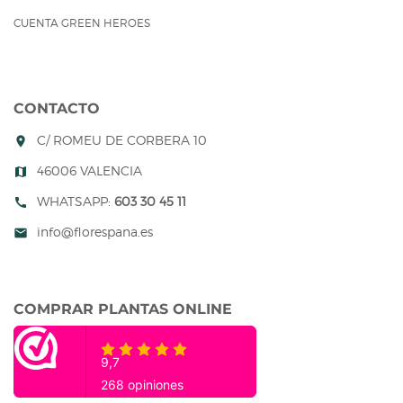
CUENTA GREEN HEROES
CONTACTO
C/ ROMEU DE CORBERA 10
room
46006 VALENCIA
map
WHATSAPP:
603 30 45 11
call
info@florespana.es
mail
COMPRAR PLANTAS ONLINE