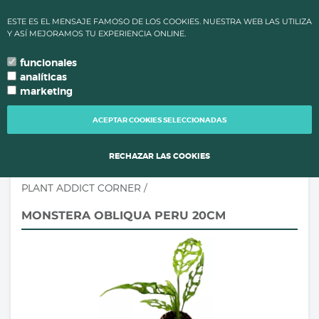
✔ ALTAS TEMPERATURAS: LOS PLAZOS DE PROCESAMIENTO Y
ESTE ES EL MENSAJE FAMOSO DE LOS COOKIES. NUESTRA WEB LAS UTILIZA
ENVÍO DE PEDIDOS CAMBIAN PARA MANTENER LA CALIDAD DE
Y ASÍ MEJORAMOS TU EXPERIENCIA ONLINE.
TUS PLANTAS.
funcionales
0
language
search
person
local_grocery_store
arrow_drop_down
TU IDIOMA
analíticas
marketing
TOGG
NAVI
ACEPTAR COOKIES SELECCIONADAS
RECHAZAR LAS COOKIES
PLANT ADDICT CORNER
/
MONSTERA OBLIQUA PERU 20CM