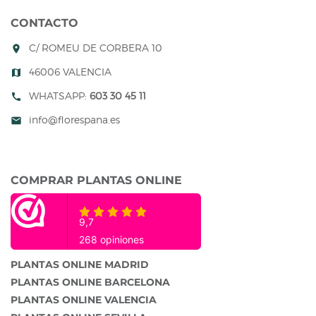
CONTACTO
C/ ROMEU DE CORBERA 10
room
46006 VALENCIA
map
WHATSAPP:
603 30 45 11
call
info@florespana.es
mail
COMPRAR PLANTAS ONLINE
PLANTAS ONLINE MADRID
PLANTAS ONLINE BARCELONA
PLANTAS ONLINE VALENCIA