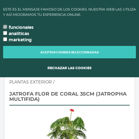
✔ ALTAS TEMPERATURAS: LOS PLAZOS DE PROCESAMIENTO Y
ESTE ES EL MENSAJE FAMOSO DE LOS COOKIES. NUESTRA WEB LAS UTILIZA
ENVÍO DE PEDIDOS CAMBIAN PARA MANTENER LA CALIDAD DE
Y ASÍ MEJORAMOS TU EXPERIENCIA ONLINE.
TUS PLANTAS.
funcionales
0
language
search
person
local_grocery_store
arrow_drop_down
TU IDIOMA
analíticas
marketing
TOGG
NAVI
ACEPTAR COOKIES SELECCIONADAS
RECHAZAR LAS COOKIES
PLANTAS EXTERIOR
/
JATROFA FLOR DE CORAL 35CM (JATROPHA
MULTIFIDA)