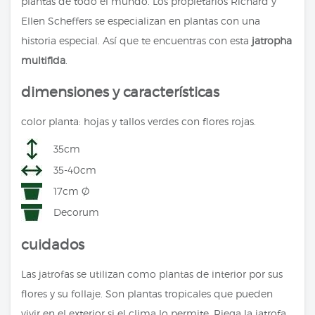
plantas de todo el mundo. Los propietarios Richard y
Ellen Scheffers se especializan en plantas con una
historia especial. Así que te encuentras con esta
jatropha
multifida
.
dimensiones y características
color planta: hojas y tallos verdes con flores rojas.
35cm
35-40cm
17cm Ø
Decorum
cuidados
Las jatrofas se utilizan como plantas de interior por sus
flores y su follaje. Son plantas tropicales que pueden
vivir en el exterior si el clima lo permite. Riega la jatrofa