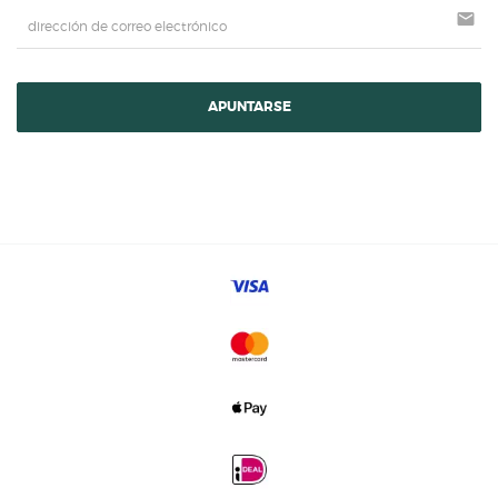
mail
APUNTARSE