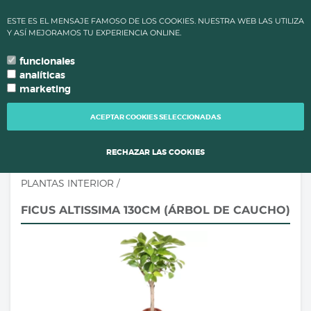
✔ ALTAS TEMPERATURAS: LOS PLAZOS DE PROCESAMIENTO Y
ESTE ES EL MENSAJE FAMOSO DE LOS COOKIES. NUESTRA WEB LAS UTILIZA
ENVÍO DE PEDIDOS CAMBIAN PARA MANTENER LA CALIDAD DE
Y ASÍ MEJORAMOS TU EXPERIENCIA ONLINE.
TUS PLANTAS.
funcionales
0
language
search
person
local_grocery_store
arrow_drop_down
TU IDIOMA
analíticas
marketing
TOGG
NAVI
ACEPTAR COOKIES SELECCIONADAS
RECHAZAR LAS COOKIES
PLANTAS INTERIOR
/
FICUS ALTISSIMA 130CM (ÁRBOL DE CAUCHO)