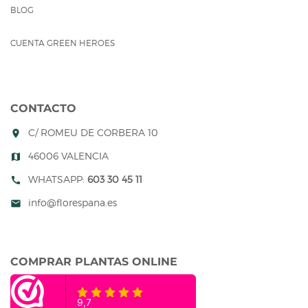
BLOG
CUENTA GREEN HEROES
CONTACTO
C/ ROMEU DE CORBERA 10
room
46006 VALENCIA
map
WHATSAPP:
603 30 45 11
call
info@florespana.es
mail
COMPRAR PLANTAS ONLINE