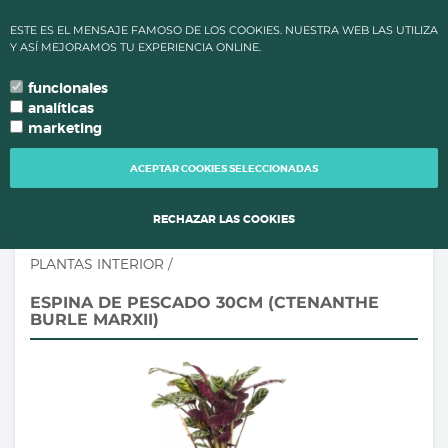
✔ ALTAS TEMPERATURAS: LOS PLAZOS DE PROCESAMIENTO Y
ESTE ES EL MENSAJE FAMOSO DE LOS COOKIES. NUESTRA WEB LAS UTILIZA
ENVÍO DE PEDIDOS CAMBIAN PARA MANTENER LA CALIDAD DE
Y ASÍ MEJORAMOS TU EXPERIENCIA ONLINE.
TUS PLANTAS.
funcionales
0
language
search
person
local_grocery_store
arrow_drop_down
TU IDIOMA
analíticas
marketing
TOGG
NAVI
ACEPTAR COOKIES SELECCIONADAS
RECHAZAR LAS COOKIES
PLANTAS INTERIOR
/
ESPINA DE PESCADO 30CM (CTENANTHE
BURLE MARXII)