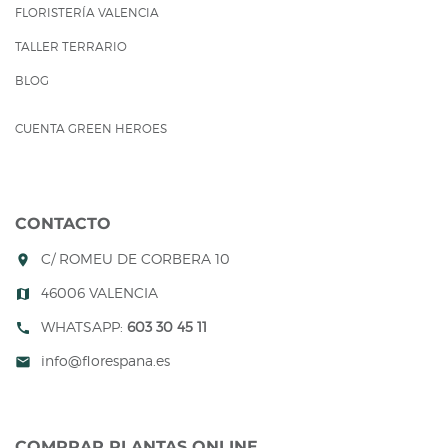
FLORISTERÍA VALENCIA
TALLER TERRARIO
BLOG
CUENTA GREEN HEROES
CONTACTO
C/ ROMEU DE CORBERA 10
room
46006 VALENCIA
map
WHATSAPP:
603 30 45 11
call
info@florespana.es
mail
COMPRAR PLANTAS ONLINE