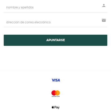
person
mail
APUNTARSE