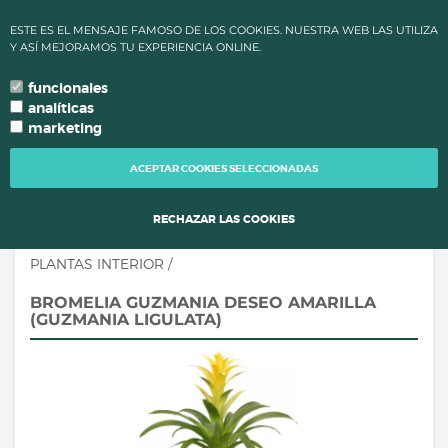
✔ ALTAS TEMPERATURAS: LOS PLAZOS DE PROCESAMIENTO Y
ESTE ES EL MENSAJE FAMOSO DE LOS COOKIES. NUESTRA WEB LAS UTILIZA
ENVÍO DE PEDIDOS CAMBIAN PARA MANTENER LA CALIDAD DE
Y ASÍ MEJORAMOS TU EXPERIENCIA ONLINE.
TUS PLANTAS.
funcionales
0
language
search
person
local_grocery_store
arrow_drop_down
TU IDIOMA
analíticas
marketing
TOGG
NAVI
ACEPTAR COOKIES SELECCIONADAS
RECHAZAR LAS COOKIES
PLANTAS INTERIOR
/
BROMELIA GUZMANIA DESEO AMARILLA
(GUZMANIA LIGULATA)