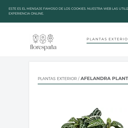
✔ ALTAS TEMPERATURAS: LOS P
ESTE ES EL MENSAJE FAMOSO DE LOS COOKIES. NUESTRA WEB LAS UTILI
EXPERIENCIA ONLINE.
language
arrow_drop_down
TU IDIOMA
INICIO
SOBRE NOSOTROS
C
CUENTA GREEN HEROES
PLANTAS EXTERI
AFELANDRA PLANT
PLANTAS EXTERIOR
/