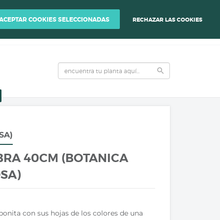
ENER LA CALIDAD DE TUS PLANTAS.
ACEPTAR COOKIES SELECCIONADAS
RECHAZAR LAS COOKIES
0
person
local_grocery_store
INICIAR SESIÓN
VER CARRITO DE COMPRA
search
SA)
BRA 40CM (BOTANICA
SA)
bonita con sus hojas de los colores de una