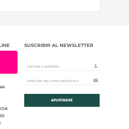
LINE
SUSCRIBIR AL NEWSLETTER
person
mail
NA
APUNTARSE
NCIA
ID
S