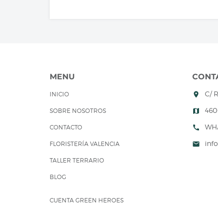
MENU
CONT
C/ 
INICIO
room
460
SOBRE NOSOTROS
map
WH
CONTACTO
call
inf
FLORISTERÍA VALENCIA
mail
TALLER TERRARIO
BLOG
CUENTA GREEN HEROES