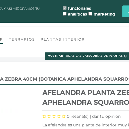
LAZOS DE PROCESAMIENTO Y ENVÍO DE PEDIDOS CAMBIAN PARA MANT
funcionales
ZA Y ASÍ MEJORAMOS TU
analíticas
marketing
ONTACTO
FLORISTERÍA VALENCIA
TALLER TERRARIO
BLOG
OR
TERRARIOS
PLANTAS INTERIOR
MOSTRAR TODAS LAS CATEGORÍAS DE PLANTAS
A ZEBRA 40CM (BOTANICA APHELANDRA SQUARRO
AFELANDRA PLANTA ZE
APHELANDRA SQUARRO
0
reseña(s) |
dar tu opinión
La afelandra es una planta de interior muy 