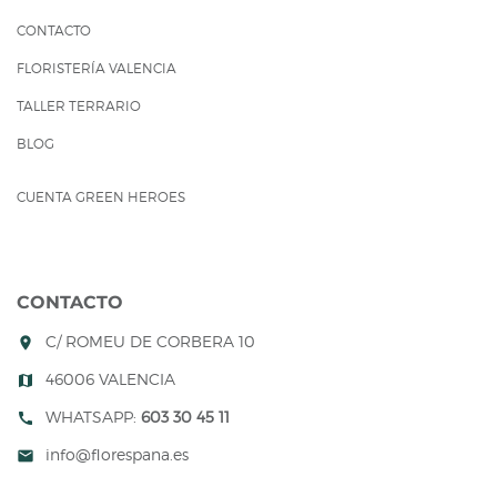
CONTACTO
FLORISTERÍA VALENCIA
TALLER TERRARIO
BLOG
CUENTA GREEN HEROES
CONTACTO
C/ ROMEU DE CORBERA 10
room
46006 VALENCIA
map
WHATSAPP:
603 30 45 11
call
info@florespana.es
mail