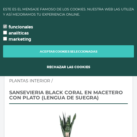
✔ ALTAS TEMPERATURAS: LOS PLAZOS DE PROCESAMIENTO Y
ESTE ES EL MENSAJE FAMOSO DE LOS COOKIES. NUESTRA WEB LAS UTILIZA
ENVÍO DE PEDIDOS CAMBIAN PARA MANTENER LA CALIDAD DE
Y ASÍ MEJORAMOS TU EXPERIENCIA ONLINE.
TUS PLANTAS.
funcionales
0
language
search
person
local_grocery_store
arrow_drop_down
TU IDIOMA
analíticas
marketing
TOGG
NAVI
ACEPTAR COOKIES SELECCIONADAS
RECHAZAR LAS COOKIES
PLANTAS INTERIOR
/
SANSEVIERIA BLACK CORAL EN MACETERO
CON PLATO (LENGUA DE SUEGRA)