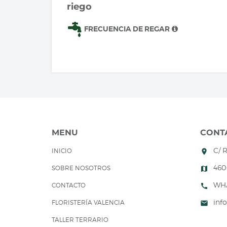
riego
FRECUENCIA DE REGAR
MENU
CONT
C/ 
INICIO
room
460
SOBRE NOSOTROS
map
WH
CONTACTO
call
inf
FLORISTERÍA VALENCIA
mail
TALLER TERRARIO