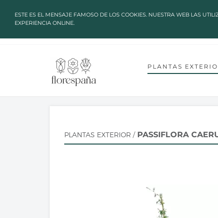
✔ ALTAS TEMPERATURAS: LOS P
ESTE ES EL MENSAJE FAMOSO DE LOS COOKIES. NUESTRA WEB LAS UTILI
EXPERIENCIA ONLINE.
language
arrow_drop_down
TU IDIOMA
INICIO
SOBRE NOSOTROS
C
CUENTA GREEN HEROES
PLANTAS EXTERI
PASSIFLORA CAERU
PLANTAS EXTERIOR
/