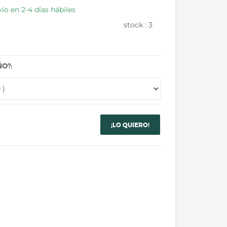
ío en 2-4 días hábiles
stock :
3
O?:
¡LO QUIERO!