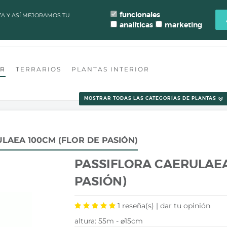
LAZOS DE PROCESAMIENTO Y ENVÍO DE PEDIDOS CAMBIAN PARA MANT
funcionales
ZA Y ASÍ MEJORAMOS TU
analíticas
marketing
ONTACTO
FLORISTERÍA VALENCIA
TALLER TERRARIO
BLOG
OR
TERRARIOS
PLANTAS INTERIOR
MOSTRAR TODAS LAS CATEGORÍAS DE PLANTAS
LAEA 100CM (FLOR DE PASIÓN)
PASSIFLORA CAERULAEA
PASIÓN)
1
reseña(s) |
dar tu opinión
altura: 55m - ⌀15cm