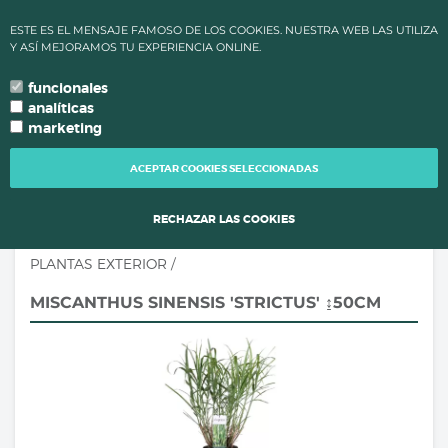
✔ ALTAS TEMPERATURAS: LOS PLAZOS DE PROCESAMIENTO Y
ESTE ES EL MENSAJE FAMOSO DE LOS COOKIES. NUESTRA WEB LAS UTILIZA
ENVÍO DE PEDIDOS CAMBIAN PARA MANTENER LA CALIDAD DE
Y ASÍ MEJORAMOS TU EXPERIENCIA ONLINE.
TUS PLANTAS.
funcionales
0
language
search
person
local_grocery_store
arrow_drop_down
TU IDIOMA
analíticas
marketing
TOGG
NAVI
ACEPTAR COOKIES SELECCIONADAS
RECHAZAR LAS COOKIES
PLANTAS EXTERIOR
/
MISCANTHUS SINENSIS 'STRICTUS' ↨50CM