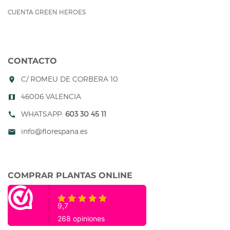
CUENTA GREEN HEROES
CONTACTO
C/ ROMEU DE CORBERA 10
room
46006 VALENCIA
map
WHATSAPP:
603 30 45 11
call
info@florespana.es
mail
COMPRAR PLANTAS ONLINE