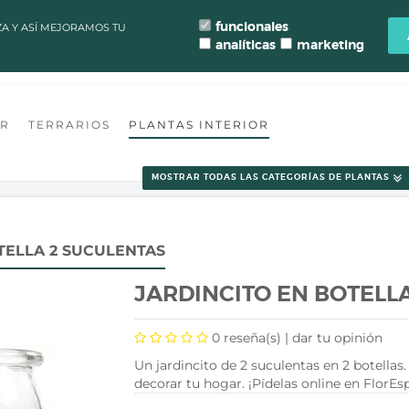
LAZOS DE PROCESAMIENTO Y ENVÍO DE PEDIDOS CAMBIAN PARA MANT
funcionales
ZA Y ASÍ MEJORAMOS TU
analíticas
marketing
ONTACTO
FLORISTERÍA VALENCIA
TALLER TERRARIO
BLOG
OR
TERRARIOS
PLANTAS INTERIOR
MOSTRAR TODAS LAS CATEGORÍAS DE PLANTAS
TELLA 2 SUCULENTAS
JARDINCITO EN BOTELL
0
reseña(s) |
dar tu opinión
Un jardincito de 2 suculentas en 2 botellas.
decorar tu hogar. ¡Pídelas online en FlorEs