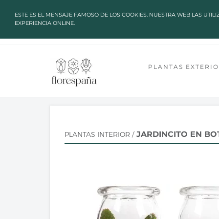
✔ ALTAS TEMPERATURAS: LOS P
ESTE ES EL MENSAJE FAMOSO DE LOS COOKIES. NUESTRA WEB LAS UTILI
EXPERIENCIA ONLINE.
language
arrow_drop_down
TU IDIOMA
INICIO
SOBRE NOSOTROS
C
CUENTA GREEN HEROES
PLANTAS EXTERI
JARDINCITO EN BO
PLANTAS INTERIOR
/