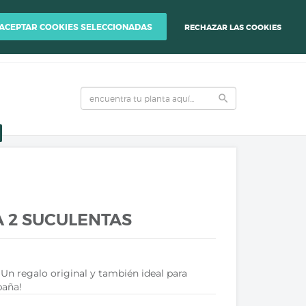
ENER LA CALIDAD DE TUS PLANTAS.
ACEPTAR COOKIES SELECCIONADAS
RECHAZAR LAS COOKIES
0
person
local_grocery_store
INICIAR SESIÓN
VER CARRITO DE COMPRA
search
A 2 SUCULENTAS
 Un regalo original y también ideal para
paña!