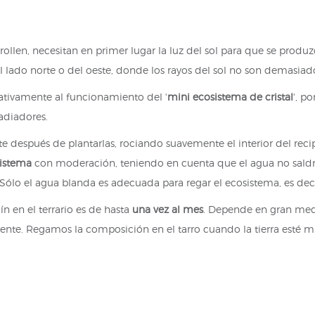
rollen, necesitan en primer lugar la luz del sol para que se produzc
l lado norte o del oeste, donde los rayos del sol no son demasiado
ativamente al funcionamiento del '
mini ecosistema de cristal
', p
radiadores.
te después de plantarlas, rociando suavemente el interior del rec
istema
con moderación, teniendo en cuenta que el agua no saldrá d
ólo el agua blanda es adecuada para regar el ecosistema, es decir,
ín en el terrario es de hasta
una vez al mes
. Depende en gran medi
nte. Regamos la composición en el tarro cuando la tierra esté mu