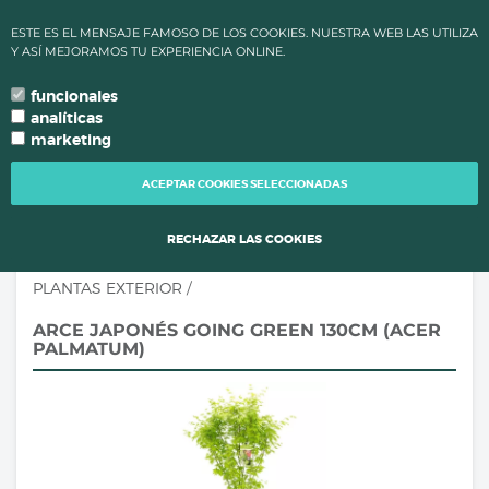
✔ ALTAS TEMPERATURAS: LOS PLAZOS DE PROCESAMIENTO Y
ESTE ES EL MENSAJE FAMOSO DE LOS COOKIES. NUESTRA WEB LAS UTILIZA
ENVÍO DE PEDIDOS CAMBIAN PARA MANTENER LA CALIDAD DE
Y ASÍ MEJORAMOS TU EXPERIENCIA ONLINE.
TUS PLANTAS.
funcionales
0
language
search
person
local_grocery_store
arrow_drop_down
TU IDIOMA
analíticas
marketing
TOGG
NAVI
ACEPTAR COOKIES SELECCIONADAS
RECHAZAR LAS COOKIES
PLANTAS EXTERIOR
/
ARCE JAPONÉS GOING GREEN 130CM (ACER
PALMATUM)