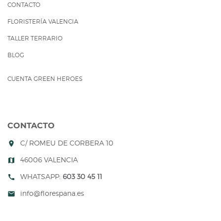
CONTACTO
FLORISTERÍA VALENCIA
TALLER TERRARIO
BLOG
CUENTA GREEN HEROES
CONTACTO
C/ ROMEU DE CORBERA 10
room
46006 VALENCIA
map
WHATSAPP:
603 30 45 11
call
info@florespana.es
mail