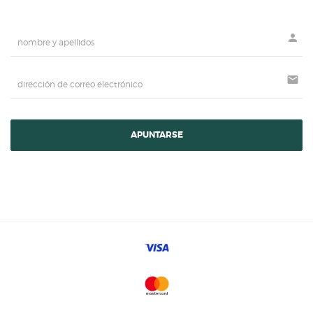
person
mail
APUNTARSE