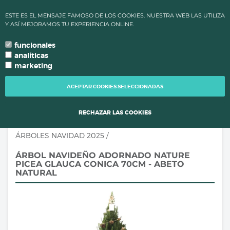
✔ ALTAS TEMPERATURAS: LOS PLAZOS DE PROCESAMIENTO Y
ESTE ES EL MENSAJE FAMOSO DE LOS COOKIES. NUESTRA WEB LAS UTILIZA
ENVÍO DE PEDIDOS CAMBIAN PARA MANTENER LA CALIDAD DE
Y ASÍ MEJORAMOS TU EXPERIENCIA ONLINE.
TUS PLANTAS.
funcionales
0
language
search
person
local_grocery_store
arrow_drop_down
TU IDIOMA
analíticas
marketing
TOGG
NAVI
ACEPTAR COOKIES SELECCIONADAS
RECHAZAR LAS COOKIES
ÁRBOLES NAVIDAD 2025
/
ÁRBOL NAVIDEÑO ADORNADO NATURE
PICEA GLAUCA CONICA 70CM - ABETO
NATURAL