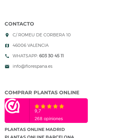
CONTACTO
C/ ROMEU DE CORBERA 10
room
46006 VALENCIA
map
WHATSAPP:
603 30 45 11
call
info@florespana.es
mail
COMPRAR PLANTAS ONLINE
PLANTAS ONLINE MADRID
PLANTAS ONLINE BARCELONA