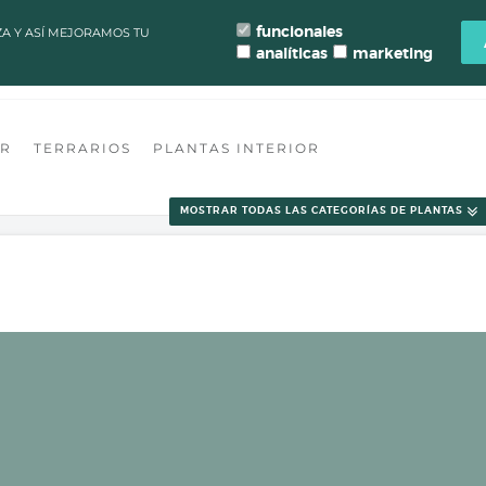
LAZOS DE PROCESAMIENTO Y ENVÍO DE PEDIDOS CAMBIAN PARA MANT
funcionales
ZA Y ASÍ MEJORAMOS TU
analíticas
marketing
ONTACTO
FLORISTERÍA VALENCIA
TALLER TERRARIO
BLOG
OR
TERRARIOS
PLANTAS INTERIOR
MOSTRAR TODAS LAS CATEGORÍAS DE PLANTAS