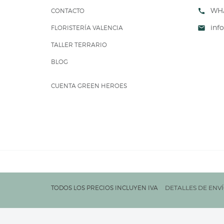
WH
CONTACTO
call
inf
FLORISTERÍA VALENCIA
mail
TALLER TERRARIO
BLOG
CUENTA GREEN HEROES
TODOS LOS PRECIOS INCLUYEN IVA
DETALLES DE ENV