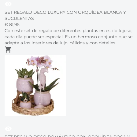
visibility
SET REGALO DECO LUXURY CON ORQUÍDEA BLANCA Y
SUCULENTAS
€
81,
95
Con este set de regalo de diferentes plantas en estilo lujoso,
cada día puede ser especial. Es un hermoso conjunto que se
adapta a los interiores de lujo, cálidos y con detalles.
shopping_cart
visibility