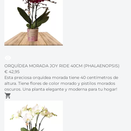
visibility
ORQUÍDEA MORADA JOY RIDE 40CM (PHALAENOPSIS)
€
42,
95
Esta preciosa orquídea morada tiene 40 centímetros de
altura. Tiene flores de color morado y pistilos morados
oscuros. Una planta elegante y moderna para tu hogar!
shopping_cart