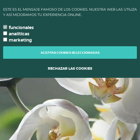
✔ ALTAS TEMPERATURAS: LOS PLAZOS DE PROCESAMIENTO Y
ESTE ES EL MENSAJE FAMOSO DE LOS COOKIES. NUESTRA WEB LAS UTILIZA
ENVÍO DE PEDIDOS CAMBIAN PARA MANTENER LA CALIDAD DE
Y ASÍ MEJORAMOS TU EXPERIENCIA ONLINE.
TUS PLANTAS.
funcionales
0
language
search
person
local_grocery_store
arrow_drop_down
TU IDIOMA
analíticas
marketing
TOGG
NAVI
ACEPTAR COOKIES SELECCIONADAS
RECHAZAR LAS COOKIES