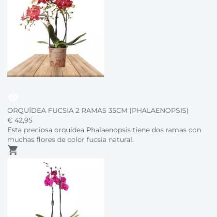
visibility
ORQUÍDEA FUCSIA 2 RAMAS 35CM (PHALAENOPSIS)
€
42,
95
Esta preciosa orquídea Phalaenopsis tiene dos ramas con
muchas flores de color fucsia natural.
shopping_cart