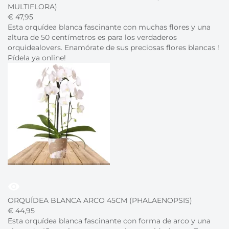
MULTIFLORA)
€
47,
95
Esta orquídea blanca fascinante con muchas flores y una
altura de 50 centímetros es para los verdaderos
orquidealovers. Enamórate de sus preciosas flores blancas !
Pídela ya online!
visibility
ORQUÍDEA BLANCA ARCO 45CM (PHALAENOPSIS)
€
44,
95
Esta orquídea blanca fascinante con forma de arco y una