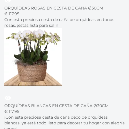
visibility
ORQUÍDEAS ROSAS EN CESTA DE CAÑA Ø30CM
€
117,
95
Con esta preciosa cesta de caña de orquídeas en tonos
rosas, ¡estás lista para salir!
visibility
ORQUÍDEAS BLANCAS EN CESTA DE CAÑA Ø30CM
€
117,
95
¡Con esta preciosa cesta de caña deco de orquídeas
blancas, ya está todo listo para decorar tu hogar con alegría
verde!