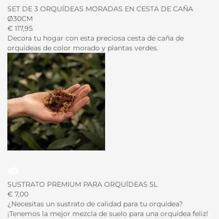
SET DE 3 ORQUÍDEAS MORADAS EN CESTA DE CAÑA
Ø30CM
€
117,
95
Decora tu hogar con esta preciosa cesta de caña de
orquídeas de color morado y plantas verdes.
visibility
SUSTRATO PREMIUM PARA ORQUÍDEAS 5L
€
7,
00
¿Necesitas un sustrato de calidad para tu orquídea?
¡Tenemos la mejor mezcla de suelo para una orquídea feliz!