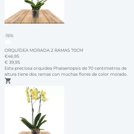
-15%
visibility
ORQUÍDEA MORADA 2 RAMAS 70CM
€
46,95
€
39,
95
Esta preciosa orquídea Phalaenopsis de 70 centímetros de
altura tiene dos ramas con muchas flores de color morado.
shopping_cart