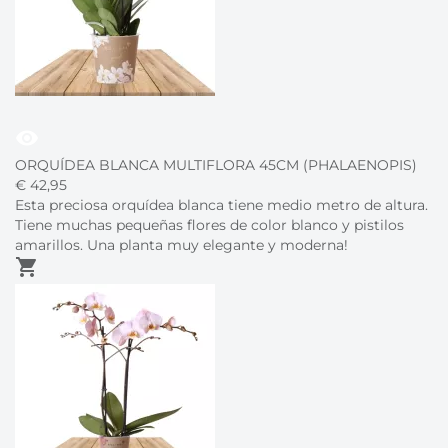
visibility
ORQUÍDEA BLANCA MULTIFLORA 45CM (PHALAENOPIS)
€
42,
95
Esta preciosa orquídea blanca tiene medio metro de altura.
Tiene muchas pequeñas flores de color blanco y pistilos
amarillos. Una planta muy elegante y moderna!
shopping_cart