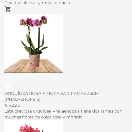
Para trasplantar y mejorar suelo.
shopping_cart
visibility
ORQUÍDEA ROSA Y MORADA 2 RAMAS 35CM
(PHALAENOPSIS)
€
42,
95
Esta preciosa orquídea Phalaenopsis tiene dos ramas con
muchas flores de color rosa y morado.