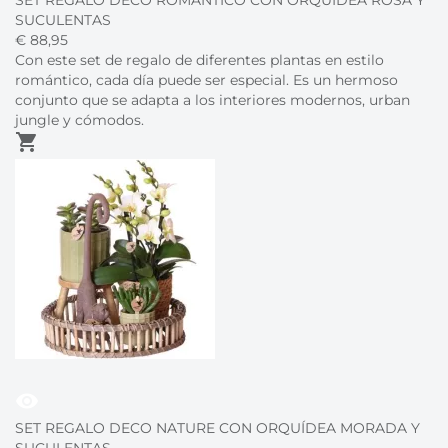
SET REGALO DECO ROMÁNTICO CON ORQUÍDEA ROSA Y
SUCULENTAS
€
88,
95
Con este set de regalo de diferentes plantas en estilo
romántico, cada día puede ser especial. Es un hermoso
conjunto que se adapta a los interiores modernos, urban
jungle y cómodos.
shopping_cart
visibility
SET REGALO DECO NATURE CON ORQUÍDEA MORADA Y