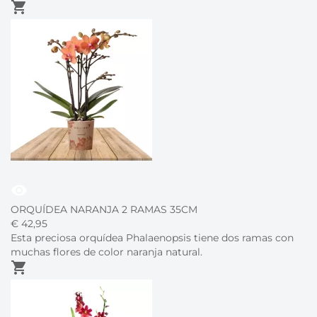
shopping_cart
visibility
ORQUÍDEA NARANJA 2 RAMAS 35CM
€
42,
95
Esta preciosa orquídea Phalaenopsis tiene dos ramas con
muchas flores de color naranja natural.
shopping_cart