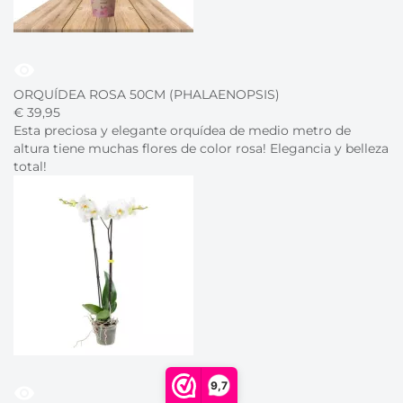
visibility
ORQUÍDEA ROSA 50CM (PHALAENOPSIS)
€
39,
95
Esta preciosa y elegante orquídea de medio metro de
altura tiene muchas flores de color rosa! Elegancia y belleza
total!
9,7
visibility