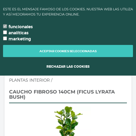
✔ ALTAS TEMPERATURAS: LOS PLAZOS DE PROCESAMIENTO Y
ESTE ES EL MENSAJE FAMOSO DE LOS COOKIES. NUESTRA WEB LAS UTILIZA
ENVÍO DE PEDIDOS CAMBIAN PARA MANTENER LA CALIDAD DE
Y ASÍ MEJORAMOS TU EXPERIENCIA ONLINE.
TUS PLANTAS.
funcionales
0
language
search
person
local_grocery_store
arrow_drop_down
TU IDIOMA
analíticas
marketing
TOGG
NAVI
ACEPTAR COOKIES SELECCIONADAS
RECHAZAR LAS COOKIES
PLANTAS INTERIOR
/
CAUCHO FIBROSO 140CM (FICUS LYRATA
BUSH)