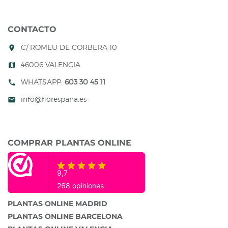
CONTACTO
C/ ROMEU DE CORBERA 10
room
46006 VALENCIA
map
WHATSAPP:
603 30 45 11
call
info@florespana.es
mail
COMPRAR PLANTAS ONLINE
PLANTAS ONLINE MADRID
PLANTAS ONLINE BARCELONA